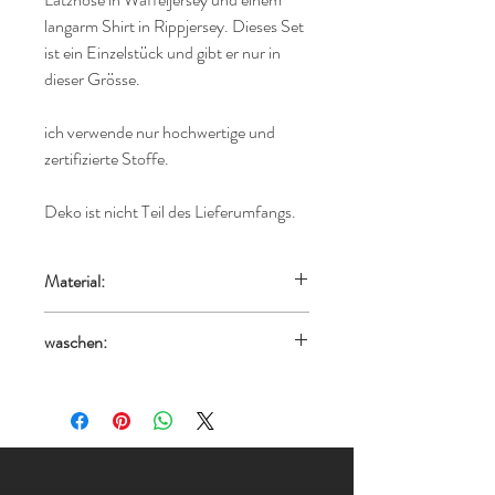
langarm Shirt in Rippjersey. Dieses Set
ist ein Einzelstück und gibt er nur in
dieser Grösse.
ich verwende nur hochwertige und
zertifizierte Stoffe.
Deko ist nicht Teil des Lieferumfangs.
Material:
Hose: 100% Baumwolle
waschen:
Shirt: 95% Baumwolle, 5% Elasthan
linksseitig bei 30°