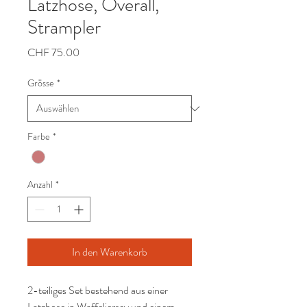
Latzhose, Overall,
Strampler
Preis
CHF 75.00
Grösse
*
Farbe
*
Anzahl
*
In den Warenkorb
2-teiliges Set bestehend aus einer
Latzhose in Waffeljersey und einem