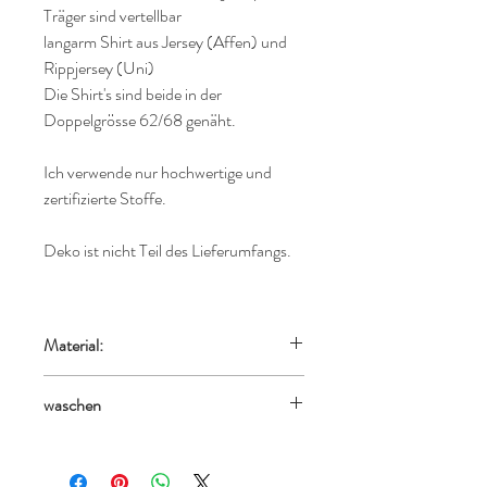
Träger sind vertellbar
langarm Shirt aus Jersey (Affen) und
Rippjersey (Uni)
Die Shirt's sind beide in der
Doppelgrösse 62/68 genäht.
Ich verwende nur hochwertige und
zertifizierte Stoffe.
Deko ist nicht Teil des Lieferumfangs.
Material:
100% Bauwolle - Waffeljersey,
waschen
95% Baumwolle, 5% Elasthan - Jersey
linksseitig bei 30°